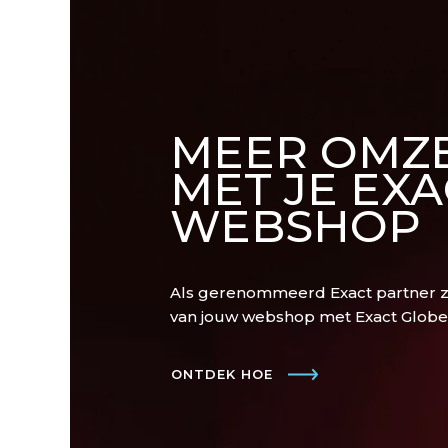
MEER OMZ
MET JE EXA
WEBSHOP
Als gerenommeerd Exact partner zo
van jouw webshop met Exact Globe en
ONTDEK HOE