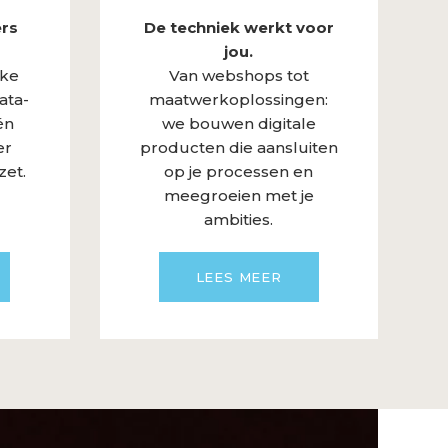
ers
De techniek werkt voor
jou.
lke
Van webshops tot
ata-
maatwerkoplossingen:
én
we bouwen digitale
er
producten die aansluiten
zet.
op je processen en
meegroeien met je
ambities.
LEES MEER