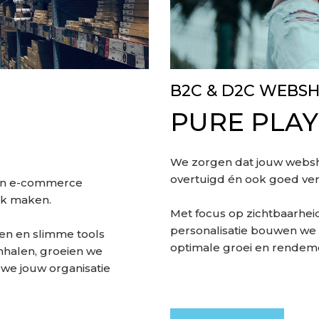
B2C & D2C WEBS
PURE PLA
We zorgen dat jouw websho
overtuigd én ook goed ver
elen e-commerce
jk maken.
Met focus op zichtbaarhei
personalisatie bouwen we 
en en slimme tools
optimale groei en rendem
nhalen, groeien we
 we jouw organisatie