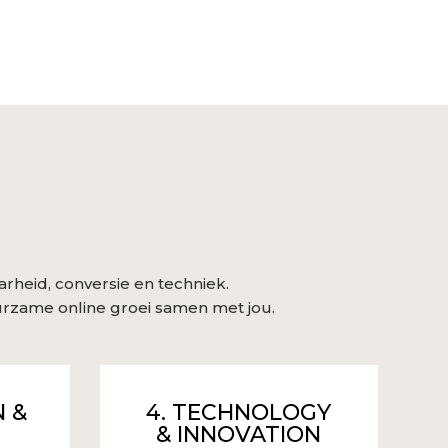
aarheid, conversie en techniek.
urzame online groei samen met jou.
N &
4. TECHNOLOGY
& INNOVATION