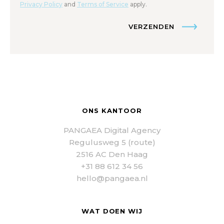
Privacy Policy
and
Terms of Service
apply.
VERZENDEN
ONS KANTOOR
PANGAEA Digital Agency
Regulusweg 5 (route)
2516 AC Den Haag
+31 88 612 34 56
hello@pangaea.nl
WAT DOEN WIJ